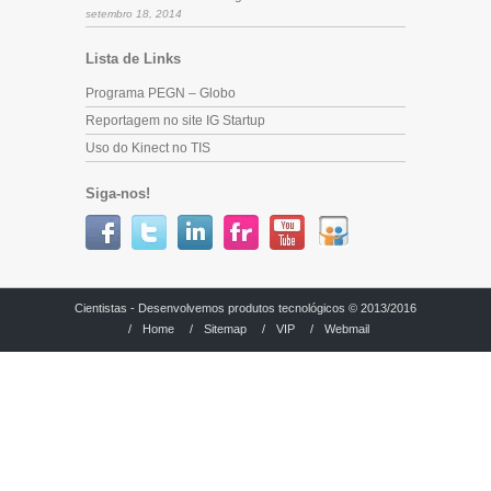
setembro 18, 2014
Lista de Links
Programa PEGN – Globo
Reportagem no site IG Startup
Uso do Kinect no TIS
Siga-nos!
Cientistas - Desenvolvemos produtos tecnológicos © 2013/2016
/
Home
/
Sitemap
/
VIP
/
Webmail